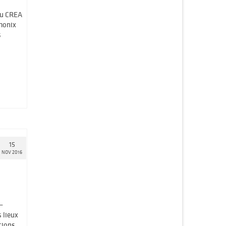
du CREA
monix
s
15
NOV 2016
–
 lieux
ctions