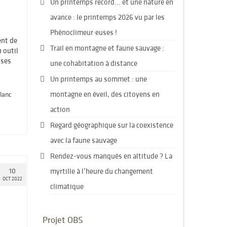
Un printemps record… et une nature en
avance : le printemps 2026 vu par les
Phénoclimeur·euses !
ent de
Trail en montagne et faune sauvage :
 outil
uses
une cohabitation à distance
Un printemps au sommet : une
montagne en éveil, des citoyens en
lanc
action
Regard géographique sur la coexistence
avec la faune sauvage
Rendez-vous manqués en altitude ? La
10
myrtille à l’heure du changement
OCT 2022
climatique
Projet OBS