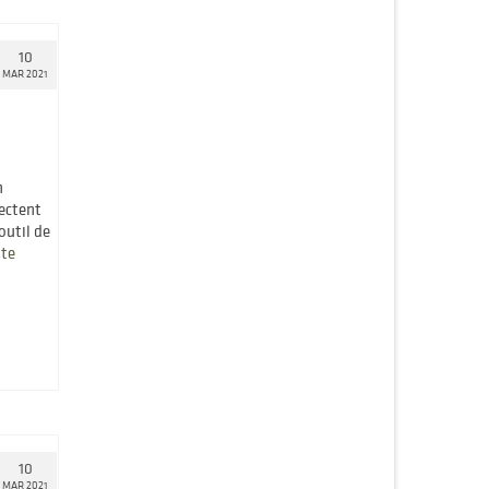
10
MAR 2021
n
ectent
outil de
e­­
10
MAR 2021