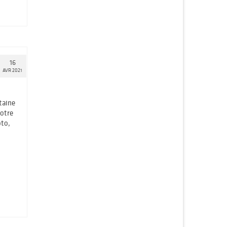
16
AVR 2021
taine
votre
oto,