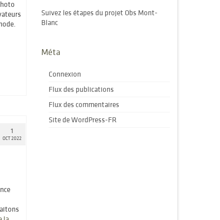
photo
Suivez les étapes du projet Obs Mont-
vateurs
Blanc
thode.
Méta
Connexion
Flux des publications
Flux des commentaires
Site de WordPress-FR
1
OCT 2022
ence
aitons
e la