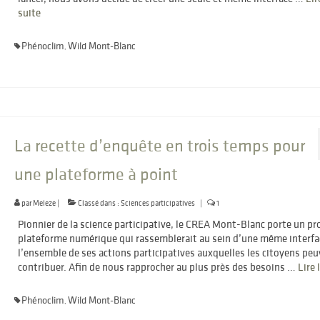
suite­­
Phénoclim
Wild Mont-Blanc
,
La recette d’enquête en trois temps pour
une plateforme à point
par
Meleze
|
Classé dans :
Sciences participatives
|
1
Pionnier de la science participative, le CREA Mont-Blanc porte un pr
plateforme numérique qui rassemblerait au sein d’une même interfa
l’ensemble de ses actions participatives auxquelles les citoyens pe
contribuer. Afin de nous rapprocher au plus près des besoins …
Lire l
Phénoclim
Wild Mont-Blanc
,