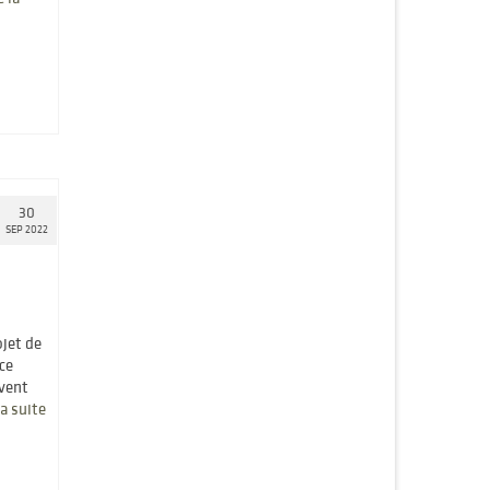
30
SEP 2022
ojet de
ce
uvent
a suite­­