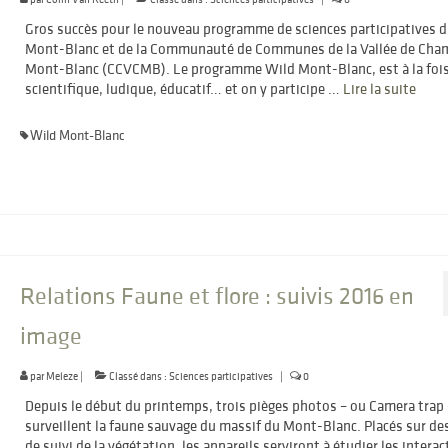
Gros succès pour le nouveau programme de sciences participatives 
Mont-Blanc et de la Communauté de Communes de la Vallée de Cha
Mont-Blanc (CCVCMB). Le programme Wild Mont-Blanc, est à la foi
scientifique, ludique, éducatif… et on y participe …
Lire la suite­­
Wild Mont-Blanc
Relations Faune et flore : suivis 2016 en
image
par
Meleze
|
Classé dans :
Sciences participatives
|
0
Depuis le début du printemps, trois pièges photos – ou Camera trap 
surveillent la faune sauvage du massif du Mont-Blanc. Placés sur des
de suivi de la végétation, les appareils serviront à étudier les intera