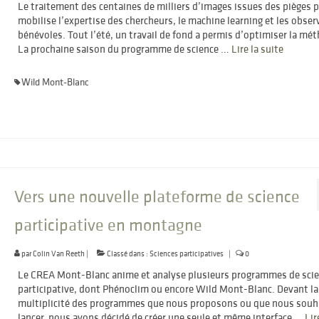
Le traitement des centaines de milliers d’images issues des pièges 
mobilise l’expertise des chercheurs, le machine learning et les obser
bénévoles. Tout l’été, un travail de fond a permis d’optimiser la mé
La prochaine saison du programme de science …
Lire la suite­­
Wild Mont-Blanc
Vers une nouvelle plateforme de science
participative en montagne
par
Colin Van Reeth
|
Classé dans :
Sciences participatives
|
0
Le CREA Mont-Blanc anime et analyse plusieurs programmes de sci
participative, dont Phénoclim ou encore Wild Mont-Blanc. Devant la
multiplicité des programmes que nous proposons ou que nous souh
lancer, nous avons décidé de créer une seule et même interface …
Lir