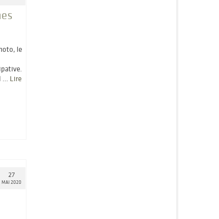
hes
hoto, le
ipative.
il …
Lire
27
MAI 2020