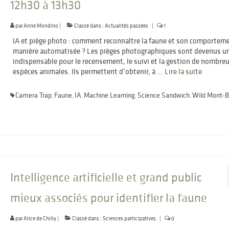
12h30 à 13h30
par
Anne Mondino
|
Classé dans :
Actualités passées
|
1
IA et piège photo : comment reconnaître la faune et son comportem
manière automatisée ? Les pièges photographiques sont devenus un
indispensable pour le recensement, le suivi et la gestion de nombre
espèces animales. Ils permettent d’obtenir, à …
Lire la suite­­
Camera Trap
Faune
IA
Machine Learning
Science Sandwich
Wild Mont-B
,
,
,
,
,
Intelligence artificielle et grand public
mieux associés pour identifier la faune
par
Alice de Chilly
|
Classé dans :
Sciences participatives
|
0