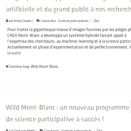
artificielle et du grand public à nos recherc
par
Hillary Gerardi
|
Classé dans :
Sciences participatives
|
0
Pour traiter la gigantesque masse d’images fournies par les pièges p
CREA Mont-Blanc a développé un système hybride faisant appel à
l’expertise des chercheurs, au machine-learning et à la science partic
Actuellement en phase d’expérimentation et de perfectionnement, 
la suite­­
Caméra trap
Wild Mont-Blanc
,
Wild Mont-Blanc : un nouveau programme
de science participative à succès !
par
Colin Van Reeth
|
Classé dans :
Sciences participatives
|
0