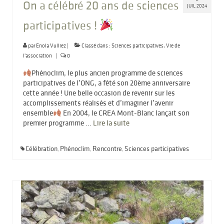
On a célébré 20 ans de sciences
JUIL 2024
participatives !
par
Enola Vulliez
|
Classé dans :
Sciences participatives
,
Vie de
l'association
|
0
Phénoclim, le plus ancien programme de sciences
participatives de l’ONG, a fêté son 20ème anniversaire
cette année ! Une belle occasion de revenir sur les
accomplissements réalisés et d’imaginer l’avenir
ensemble
En 2004, le CREA Mont-Blanc lançait son
premier programme …
Lire la suite­­
Célébration
Phénoclim
Rencontre
Sciences participatives
,
,
,