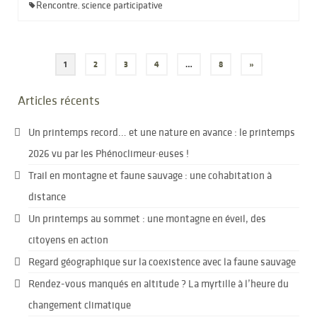
Rencontre
science participative
,
Pagination
1
2
3
4
…
8
»
des
Articles récents
publications
Un printemps record… et une nature en avance : le printemps
2026 vu par les Phénoclimeur·euses !
Trail en montagne et faune sauvage : une cohabitation à
distance
Un printemps au sommet : une montagne en éveil, des
citoyens en action
Regard géographique sur la coexistence avec la faune sauvage
Rendez-vous manqués en altitude ? La myrtille à l’heure du
changement climatique