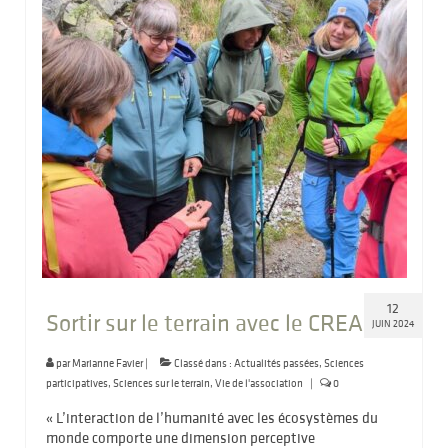
12
Sortir sur le terrain avec le CREA
JUIN 2024
par
Marianne Favier
|
Classé dans :
Actualités passées
,
Sciences
participatives
,
Sciences sur le terrain
,
Vie de l'association
|
0
« L’interaction de l’humanité avec les écosystèmes du
monde comporte une dimension perceptive