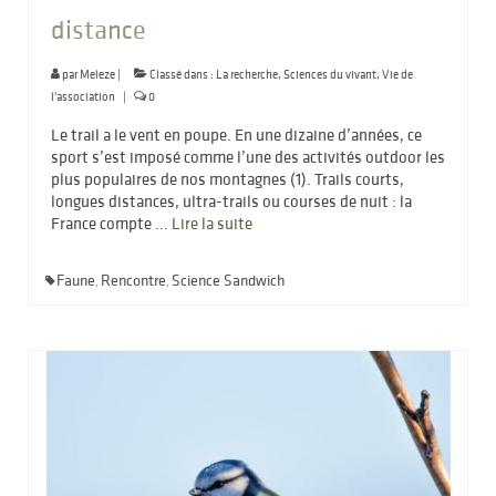
distance
par
Meleze
|
Classé dans :
La recherche
,
Sciences du vivant
,
Vie de
l'association
|
0
Le trail a le vent en poupe. En une dizaine d’années, ce
sport s’est imposé comme l’une des activités outdoor les
plus populaires de nos montagnes (1). Trails courts,
longues distances, ultra-trails ou courses de nuit : la
France compte …
Lire la suite­­
Faune
Rencontre
Science Sandwich
,
,