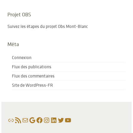
Projet OBS
Suivez les étapes du projet Obs Mont-Blanc
Méta
Connexion
Flux des publications
Flux des commentaires
Site de WordPress-FR
Lien
Flux RSS
E-mail
Google
Facebook
Instagram
LinkedIn
Twitter
YouTube