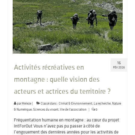
16
Activités récréatives en
FÉV 2026
montagne : quelle vision des
acteurs et actrices du territoire ?
par
Meleze
|
Classé dans :
Climat & Environnement
,
La recherche
,
Nature
& Numérique
,
Sciences du vivant
,
Vie de l'association
|
0
Fréquentation humaine en montagne : au cœur du projet
IntForOut Vous n’avez pas pu passer à côté de
l’engouement des dernières années pour les activités de