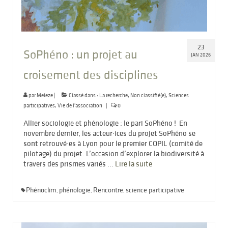
23
SoPhéno : un projet au
JAN 2026
croisement des disciplines
par
Meleze
|
Classé dans :
La recherche
,
Non classifié(e)
,
Sciences
participatives
,
Vie de l'association
|
0
Allier sociologie et phénologie : le pari SoPhéno ! En
novembre dernier, les acteur·ices du projet SoPhéno se
sont retrouvé·es à Lyon pour le premier COPIL (comité de
pilotage) du projet. L’occasion d’explorer la biodiversité à
travers des prismes variés …
Lire la suite­­
Phénoclim
phénologie
Rencontre
science participative
,
,
,