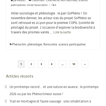
par
Meleze
|
Classé dans :
La recherche
,
Non classifié(e)
,
Sciences
participatives
,
Vie de l'association
|
0
Allier sociologie et phénologie : le pari SoPhéno ! En
novembre dernier, les acteur·ices du projet SoPhéno se
sont retrouvé·es à Lyon pour le premier COPIL (comité de
pilotage) du projet. L’occasion d’explorer la biodiversité à
travers des prismes variés …
Lire la suite­­
Phénoclim
phénologie
Rencontre
science participative
,
,
,
Pagination
1
2
3
4
…
10
»
des
Articles récents
publications
Un printemps record… et une nature en avance : le printemps
2026 vu par les Phénoclimeur·euses !
Trail en montagne et faune sauvage : une cohabitation à