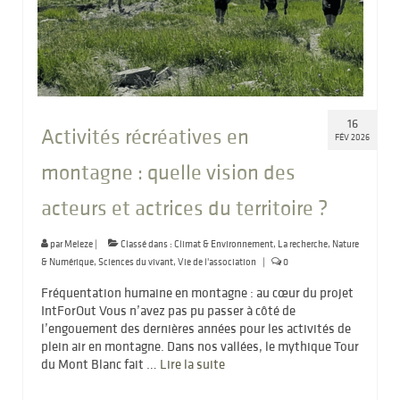
16
Activités récréatives en
FÉV 2026
montagne : quelle vision des
acteurs et actrices du territoire ?
par
Meleze
|
Classé dans :
Climat & Environnement
,
La recherche
,
Nature
& Numérique
,
Sciences du vivant
,
Vie de l'association
|
0
Fréquentation humaine en montagne : au cœur du projet
IntForOut Vous n’avez pas pu passer à côté de
l’engouement des dernières années pour les activités de
plein air en montagne. Dans nos vallées, le mythique Tour
du Mont Blanc fait …
Lire la suite­­