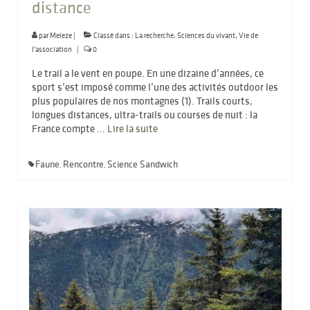
distance
par
Meleze
|
Classé dans :
La recherche
,
Sciences du vivant
,
Vie de
l'association
|
0
Le trail a le vent en poupe. En une dizaine d’années, ce
sport s’est imposé comme l’une des activités outdoor les
plus populaires de nos montagnes (1). Trails courts,
longues distances, ultra-trails ou courses de nuit : la
France compte …
Lire la suite­­
Faune
Rencontre
Science Sandwich
,
,