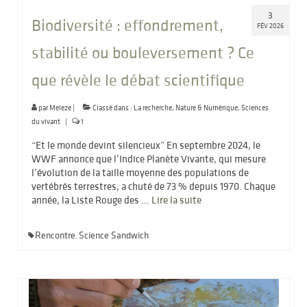
3
Biodiversité : effondrement,
FÉV 2026
stabilité ou bouleversement ? Ce
que révèle le débat scientifique
par
Meleze
|
Classé dans :
La recherche
,
Nature & Numérique
,
Sciences
du vivant
|
1
“Et le monde devint silencieux” En septembre 2024, le
WWF annonce que l’Indice Planète Vivante, qui mesure
l’évolution de la taille moyenne des populations de
vertébrés terrestres, a chuté de 73 % depuis 1970. Chaque
année, la Liste Rouge des …
Lire la suite­­
Rencontre
Science Sandwich
,