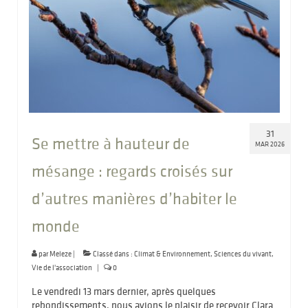
31
Se mettre à hauteur de
MAR 2026
mésange : regards croisés sur
d’autres manières d’habiter le
monde
par
Meleze
|
Classé dans :
Climat & Environnement
,
Sciences du vivant
,
Vie de l'association
|
0
Le vendredi 13 mars dernier, après quelques
rebondissements, nous avions le plaisir de recevoir Clara