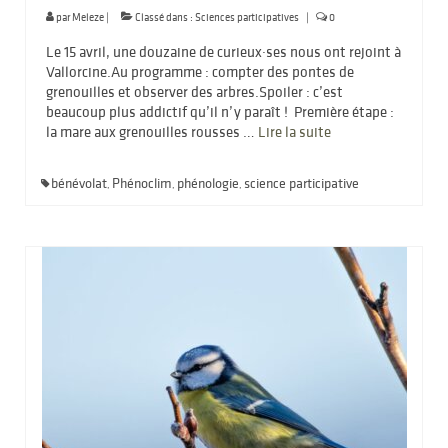
par
Meleze
|
Classé dans :
Sciences participatives
|
0
Le 15 avril, une douzaine de curieux·ses nous ont rejoint à
Vallorcine.Au programme : compter des pontes de
grenouilles et observer des arbres.Spoiler : c’est
beaucoup plus addictif qu’il n’y paraît ! Première étape :
la mare aux grenouilles rousses …
Lire la suite­­
bénévolat
Phénoclim
phénologie
science participative
,
,
,