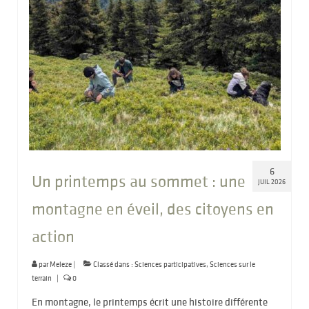
6
Un printemps au sommet : une
JUIL 2026
montagne en éveil, des citoyens en
action
par
Meleze
|
Classé dans :
Sciences participatives
,
Sciences sur le
terrain
|
0
En montagne, le printemps écrit une histoire différente