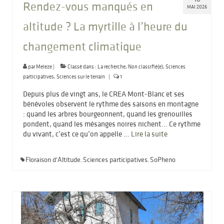
Rendez-vous manqués en
MAI 2026
altitude ? La myrtille à l’heure du
changement climatique
par
Meleze
|
Classé dans :
La recherche
,
Non classifié(e)
,
Sciences
participatives
,
Sciences sur le terrain
|
1
Depuis plus de vingt ans, le CREA Mont-Blanc et ses
bénévoles observent le rythme des saisons en montagne
: quand les arbres bourgeonnent, quand les grenouilles
pondent, quand les mésanges noires nichent… Ce rythme
du vivant, c’est ce qu’on appelle …
Lire la suite­­
Floraison d'Altitude
Sciences participatives
SoPheno
,
,