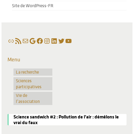
Site de WordPress-FR
Lien
Flux RSS
E-mail
Google
Facebook
Instagram
LinkedIn
Twitter
YouTube
Menu
La recherche
Sciences
participatives
Vie de
l’association
Science sandwich #2 : Pollution de l’air : démêlons le
vrai du faux