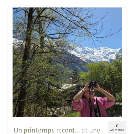
6
Un printemps record… et une
AOÛT 2026