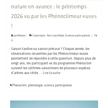
nature en avance : le printemps
2026 vu par les Phénoclimeur·euses
!
par
Meleze
|
Classé dans :
Non classifié(e)
,
Sciences participatives
|
0
Saison tardive ou saison précoce ? Chaque année, les
observations recueillies par les Phénoclimeur·euses
permettent de répondre à cette question. Depuis plus de
vingt ans, les participant·es du programme Phénoclim
suivent les rythmes saisonniers de plusieurs espèces
d’arbres aux côtés …
Lire la suite­­
Phénoclim
phénologie
science participative
,
,