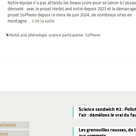
Notre équipe n’a pas attendu les beaux jours pour se lancer à l’assa
dénivelé : avec le projet HerbiLand initié depuis 2023 et le démarrag
projet SoPheno depuis ce mois de juin 2024, de nombreux sites en
montagne …
Lire la suite­­
HerbiLand
phénologie
science participative
SoPheno
,
,
,
Science sandwich #2 : Pollu
l’air : démêlons le vrai du fa
recherche
Les grenouilles rousses, de l
ences
aux sommets.