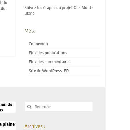
ut du
Suivez les étapes du projet Obs Mont-
e du
Blanc
Méta
Connexion
Flux des publications
Flux des commentaires
Site de WordPress-FR
tion de
Rechercher
ux
:
a plaine
Archives :