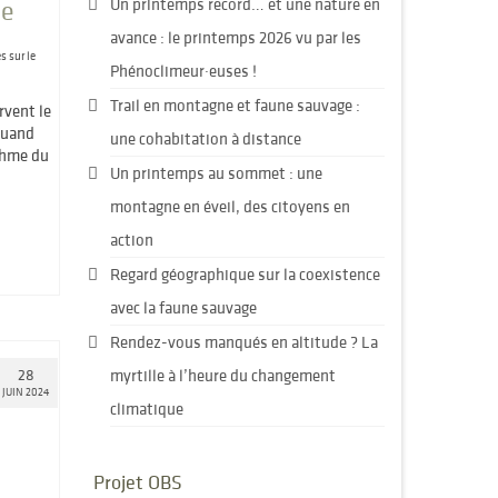
ue
Un printemps record… et une nature en
avance : le printemps 2026 vu par les
s sur le
Phénoclimeur·euses !
Trail en montagne et faune sauvage :
rvent le
quand
une cohabitation à distance
thme du
Un printemps au sommet : une
montagne en éveil, des citoyens en
action
Regard géographique sur la coexistence
avec la faune sauvage
Rendez-vous manqués en altitude ? La
28
myrtille à l’heure du changement
JUIN 2024
climatique
Projet OBS