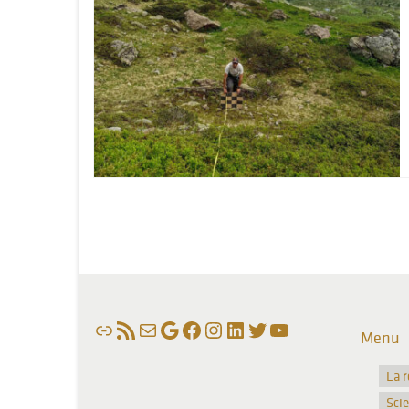
Lien
Flux RSS
E-mail
Google
Facebook
Instagram
LinkedIn
Twitter
YouTube
Menu
La 
Sci