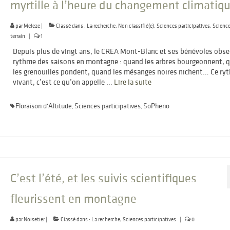
myrtille à l’heure du changement climatiq
par
Meleze
|
Classé dans :
La recherche
,
Non classifié(e)
,
Sciences participatives
,
Science
terrain
|
1
Depuis plus de vingt ans, le CREA Mont-Blanc et ses bénévoles obse
rythme des saisons en montagne : quand les arbres bourgeonnent, 
les grenouilles pondent, quand les mésanges noires nichent… Ce ry
vivant, c’est ce qu’on appelle …
Lire la suite­­
Floraison d'Altitude
Sciences participatives
SoPheno
,
,
C’est l’été, et les suivis scientifiques
fleurissent en montagne
par
Noisetier
|
Classé dans :
La recherche
,
Sciences participatives
|
0