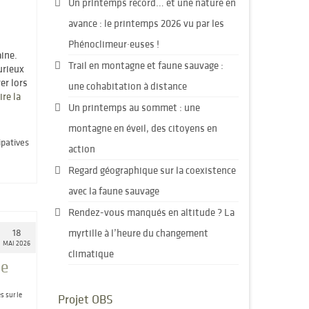
Un printemps record… et une nature en
avance : le printemps 2026 vu par les
Phénoclimeur·euses !
ine.
Trail en montagne et faune sauvage :
urieux
er lors
une cohabitation à distance
ire la
Un printemps au sommet : une
montagne en éveil, des citoyens en
ipatives
action
Regard géographique sur la coexistence
avec la faune sauvage
Rendez-vous manqués en altitude ? La
18
myrtille à l’heure du changement
MAI 2026
climatique
ue
s sur le
Projet OBS