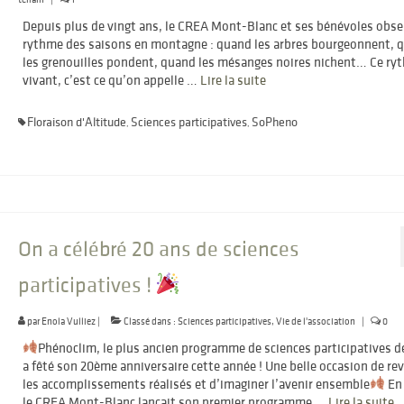
Depuis plus de vingt ans, le CREA Mont-Blanc et ses bénévoles obse
rythme des saisons en montagne : quand les arbres bourgeonnent, 
les grenouilles pondent, quand les mésanges noires nichent… Ce ry
vivant, c’est ce qu’on appelle …
Lire la suite­­
Floraison d'Altitude
Sciences participatives
SoPheno
,
,
On a célébré 20 ans de sciences
participatives !
par
Enola Vulliez
|
Classé dans :
Sciences participatives
,
Vie de l'association
|
0
Phénoclim, le plus ancien programme de sciences participatives d
a fêté son 20ème anniversaire cette année ! Une belle occasion de rev
les accomplissements réalisés et d’imaginer l’avenir ensemble
En
le CREA Mont-Blanc lançait son premier programme …
Lire la suite­­