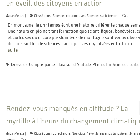
en éveil, des citoyens en action
par
Meleze
|
Classé dans :
Sciences participatives
,
Sciences sur le terrain
|
0
En montagne, le printemps écrit une histoire différente chaque sema
Une nature en pleine transformation que scientifiques, bénévoles, c
et curieuses ou encore passionné·es de montagne sont venus observ
de trois sorties de sciences participatives organisées entre la fin …
L
suite­­
Bénévoles
Compte-ponte
Floraison d'Altitude
Phénoclim
Sciences partic
,
,
,
,
Rendez-vous manqués en altitude ? La
myrtille à l’heure du changement climatiq
par
Meleze
|
Classé dans :
La recherche
,
Non classifié(e)
,
Sciences participatives
,
Science
terrain
|
1