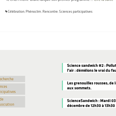
Célébration
Phénoclim
Rencontre
Sciences participatives
,
,
,
Science sandwich #2 : Pollu
l’air : démêlons le vrai du fa
recherche
Les grenouilles rousses, de l
ences
aux sommets.
icipatives
de
ScienceSandwich : Mardi 03
sociation
décembre de 12h30 à 13h30