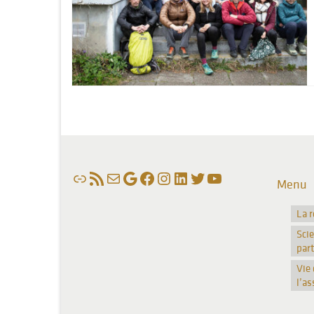
Lien
Flux RSS
E-mail
Google
Facebook
Instagram
LinkedIn
Twitter
YouTube
Menu
La 
Sci
part
Vie 
l’as