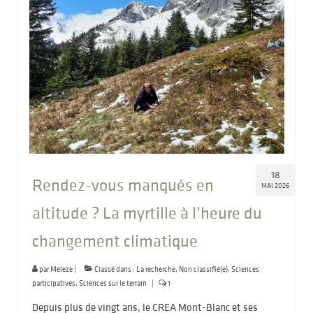
18
Rendez-vous manqués en
MAI 2026
altitude ? La myrtille à l’heure du
changement climatique
par
Meleze
|
Classé dans :
La recherche
,
Non classifié(e)
,
Sciences
participatives
,
Sciences sur le terrain
|
1
Depuis plus de vingt ans, le CREA Mont-Blanc et ses