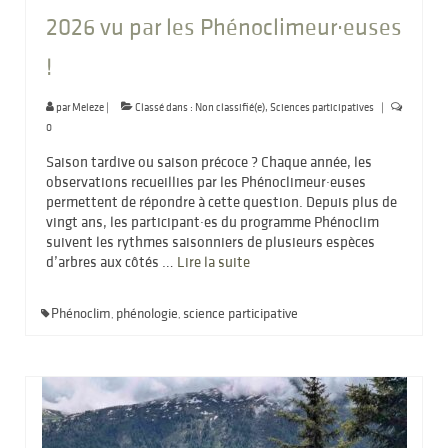
2026 vu par les Phénoclimeur·euses
!
par
Meleze
|
Classé dans :
Non classifié(e)
,
Sciences participatives
|
0
Saison tardive ou saison précoce ? Chaque année, les
observations recueillies par les Phénoclimeur·euses
permettent de répondre à cette question. Depuis plus de
vingt ans, les participant·es du programme Phénoclim
suivent les rythmes saisonniers de plusieurs espèces
d’arbres aux côtés …
Lire la suite­­
Phénoclim
phénologie
science participative
,
,