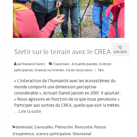
12
Sortir sur le terrain avec le CREA
JUIN 2024
par
Marianne Favier
|
Classé dans :
Actualités passées
,
Sciences
participatives
,
Sciences sur le terrain
,
Vie de l'association
|
0
« L’interaction de l’humanité avec les écosystèmes du
monde comporte une dimension perceptive
considérable », écrivait Daniel Janzen en 2001. Il ajoutait :
« Nous agissons en fonction de ce que nous percevons ».
Participer aux sorties du CREA, quelle que soit la météo,
…
Lire la suite­­
bénévolat
Grenouilles
Phénoclim
Rencontre
Retour
,
,
,
,
d'expérience
science participative
Volontariat
,
,