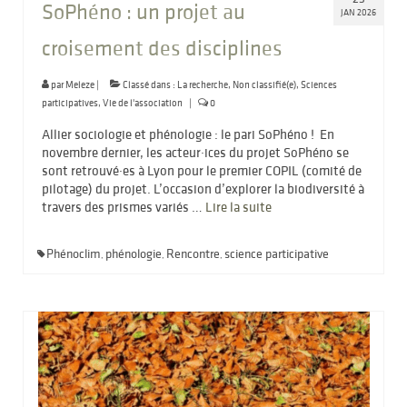
SoPhéno : un projet au
JAN 2026
croisement des disciplines
par
Meleze
|
Classé dans :
La recherche
,
Non classifié(e)
,
Sciences
participatives
,
Vie de l'association
|
0
Allier sociologie et phénologie : le pari SoPhéno ! En
novembre dernier, les acteur·ices du projet SoPhéno se
sont retrouvé·es à Lyon pour le premier COPIL (comité de
pilotage) du projet. L’occasion d’explorer la biodiversité à
travers des prismes variés …
Lire la suite­­
Phénoclim
phénologie
Rencontre
science participative
,
,
,