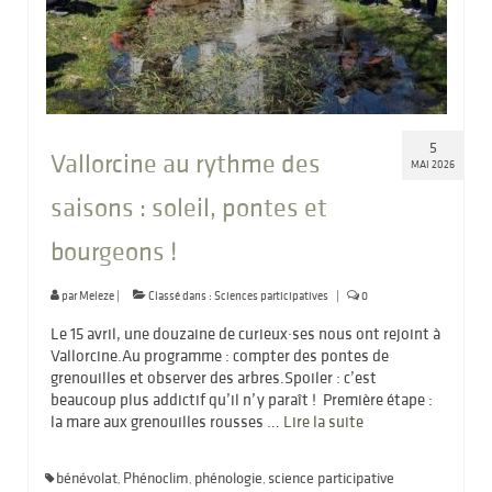
5
Vallorcine au rythme des
MAI 2026
saisons : soleil, pontes et
bourgeons !
par
Meleze
|
Classé dans :
Sciences participatives
|
0
Le 15 avril, une douzaine de curieux·ses nous ont rejoint à
Vallorcine.Au programme : compter des pontes de
grenouilles et observer des arbres.Spoiler : c’est
beaucoup plus addictif qu’il n’y paraît ! Première étape :
la mare aux grenouilles rousses …
Lire la suite­­
bénévolat
Phénoclim
phénologie
science participative
,
,
,