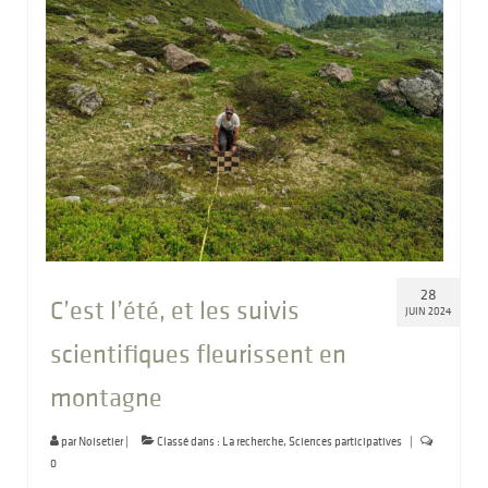
28
C’est l’été, et les suivis
JUIN 2024
scientifiques fleurissent en
montagne
par
Noisetier
|
Classé dans :
La recherche
,
Sciences participatives
|
0