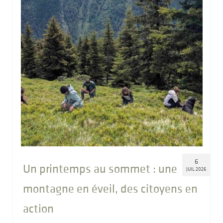
6
Un printemps au sommet : une
JUIL 2026
montagne en éveil, des citoyens en
action