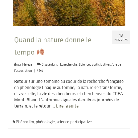
13
Quand la nature donne le
NOV 2025
tempo
par
Meleze
|
Classé dans :
La recherche
,
Sciences participatives
,
Vie de
l'association
|
0
Retour sur une semaine au coeur de la recherche française
en phénologie Chaque automne, la nature se transforme,
et avec elle, la vie des chercheurs et chercheuses du CREA
Mont-Blanc. L’automne signe les dernières journées de
terrain, et le retour …
Lire la suite­­
Phénoclim
phénologie
science participative
,
,