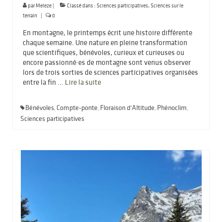
par
Meleze
|
Classé dans :
Sciences participatives
,
Sciences sur le
terrain
|
0
En montagne, le printemps écrit une histoire différente
chaque semaine. Une nature en pleine transformation
que scientifiques, bénévoles, curieux et curieuses ou
encore passionné·es de montagne sont venus observer
lors de trois sorties de sciences participatives organisées
entre la fin …
Lire la suite­­
Bénévoles
Compte-ponte
Floraison d'Altitude
Phénoclim
,
,
,
,
Sciences participatives