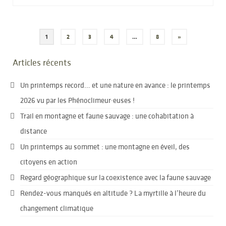
Pagination
1
2
3
4
…
8
»
des
Articles récents
publications
Un printemps record… et une nature en avance : le printemps
2026 vu par les Phénoclimeur·euses !
Trail en montagne et faune sauvage : une cohabitation à
distance
Un printemps au sommet : une montagne en éveil, des
citoyens en action
Regard géographique sur la coexistence avec la faune sauvage
Rendez-vous manqués en altitude ? La myrtille à l’heure du
changement climatique