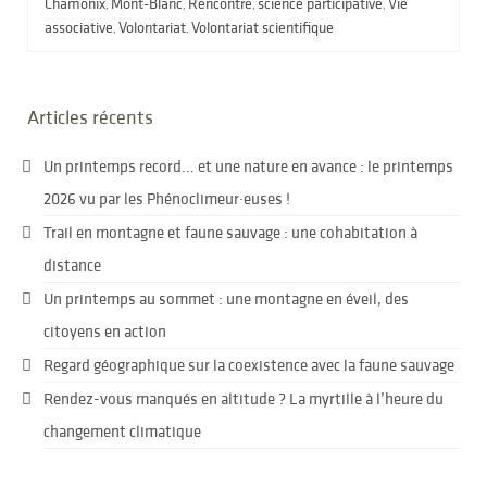
Chamonix
Mont-Blanc
Rencontre
science participative
Vie
,
,
,
,
associative
Volontariat
Volontariat scientifique
,
,
Articles récents
Un printemps record… et une nature en avance : le printemps
2026 vu par les Phénoclimeur·euses !
Trail en montagne et faune sauvage : une cohabitation à
distance
Un printemps au sommet : une montagne en éveil, des
citoyens en action
Regard géographique sur la coexistence avec la faune sauvage
Rendez-vous manqués en altitude ? La myrtille à l’heure du
changement climatique