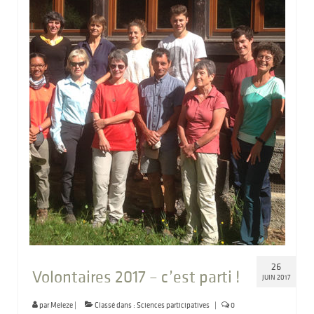
26
Volontaires 2017 – c’est parti !
JUIN 2017
par
Meleze
|
Classé dans :
Sciences participatives
|
0