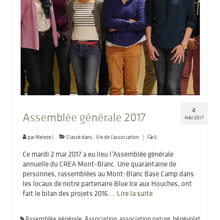
4
Assemblée générale 2017
MAI 2017
par
Meleze
|
Classé dans :
Vie de l'association
|
0
Ce mardi 2 mai 2017 a eu lieu l’Assemblée générale
annuelle du CREA Mont-Blanc. Une quarantaine de
personnes, rassemblées au Mont-Blanc Base Camp dans
les locaux de notre partenaire Blue Ice aux Houches, ont
fait le bilan des projets 2016 …
Lire la suite­­
Assemblée générale
Association
association nature
bénévolat
,
,
,
,