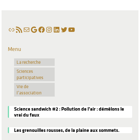
Lien
Flux RSS
E-mail
Google
Facebook
Instagram
LinkedIn
Twitter
YouTube
Menu
La recherche
Sciences
participatives
Vie de
l’association
Science sandwich #2 : Pollution de l’air : démêlons le
vrai du faux
Les grenouilles rousses, de la plaine aux sommets.