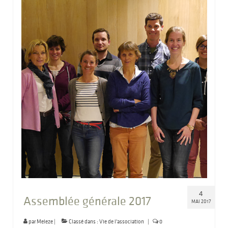
4
Assemblée générale 2017
MAI 2017
par
Meleze
|
Classé dans :
Vie de l'association
|
0