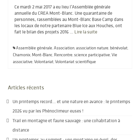
Ce mardi 2 mai 2017 a eu lieu l’Assemblée générale
annuelle du CREA Mont-Blanc. Une quarantaine de
personnes, rassemblées au Mont-Blanc Base Camp dans
les locaux de notre partenaire Blue Ice aux Houches, ont
fait le bilan des projets 2016 …
Lire la suite­­
Assemblée générale
Association
association nature
bénévolat
,
,
,
,
Chamonix
Mont-Blanc
Rencontre
science participative
Vie
,
,
,
,
associative
Volontariat
Volontariat scientifique
,
,
Articles récents
Un printemps record… et une nature en avance : le printemps
2026 vu par les Phénoclimeur·euses !
Trail en montagne et faune sauvage : une cohabitation à
distance
Un printemps au sommet : une montagne en éveil, des