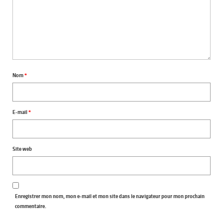
Nom
*
E-mail
*
Site web
Enregistrer mon nom, mon e-mail et mon site dans le navigateur pour mon prochain
commentaire.