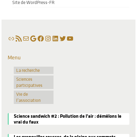
Site de WordPress-FR
Lien
Flux RSS
E-mail
Google
Facebook
Instagram
LinkedIn
Twitter
YouTube
Menu
La recherche
Sciences
participatives
Vie de
l’association
Science sandwich #2 : Pollution de l’air : démêlons le
vrai du faux
Les grenouilles rousses, de la plaine aux sommets.