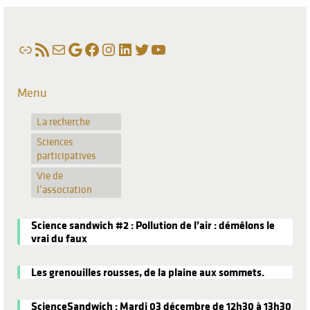
Lien
Flux RSS
E-mail
Google
Facebook
Instagram
LinkedIn
Twitter
YouTube
Menu
La recherche
Sciences
participatives
Vie de
l’association
Science sandwich #2 : Pollution de l’air : démêlons le
vrai du faux
Les grenouilles rousses, de la plaine aux sommets.
ScienceSandwich : Mardi 03 décembre de 12h30 à 13h30