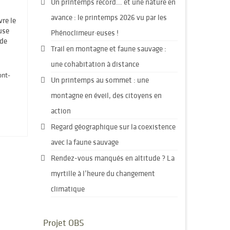
Un printemps record… et une nature en
avance : le printemps 2026 vu par les
vre le
use
Phénoclimeur·euses !
 de
Trail en montagne et faune sauvage :
une cohabitation à distance
ont-
Un printemps au sommet : une
montagne en éveil, des citoyens en
action
Regard géographique sur la coexistence
avec la faune sauvage
Rendez-vous manqués en altitude ? La
myrtille à l’heure du changement
climatique
Projet OBS