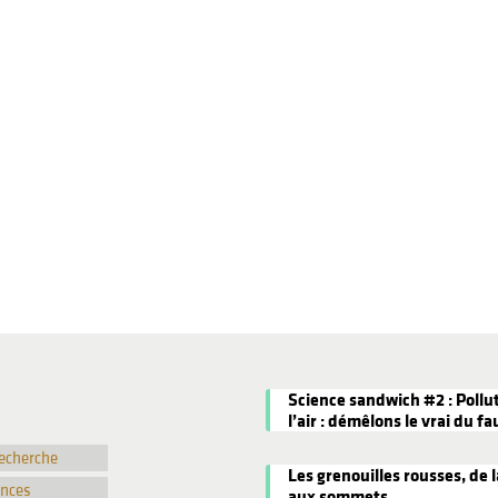
Science sandwich #2 : Pollu
l’air : démêlons le vrai du fa
recherche
Les grenouilles rousses, de l
ences
aux sommets.