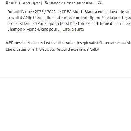
par
Célia Bonnet-Ligeon
|
Classé dans :
Vie de l'association
|
0
Durant l’année 2022 / 2023, le CREA Mont-Blanc a eu le plaisir de sui
travail d’Aëlig Créno, illustrateur récemment diplomé de la prestigie
école Estienne à Paris, qui a choisi l’histoire scientifique de la vallée
Chamonix Mont-Blanc pour …
Lire la suite­­
BD
dessin
étudiants
histoire
illustration
Joseph Vallot
Observatoire du M
,
,
,
,
,
,
Blanc
patrimoine
Projet OBS
Retour d'expérience
Vallot
,
,
,
,