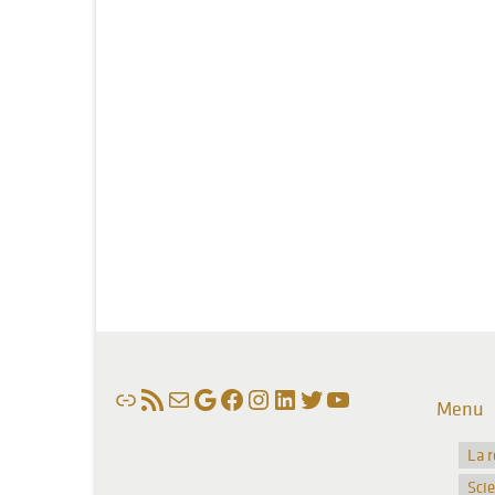
Lien
Flux RSS
E-mail
Google
Facebook
Instagram
LinkedIn
Twitter
YouTube
Menu
La 
Sci