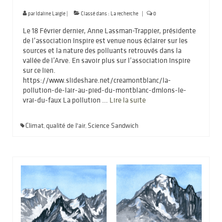
par
Idaline Laigle
|
Classé dans :
La recherche
|
0
Le 18 Février dernier, Anne Lassman-Trappier, présidente
de l’association Inspire est venue nous éclairer sur les
sources et la nature des polluants retrouvés dans la
vallée de l’Arve. En savoir plus sur l’association Inspire
sur ce lien.
https://www.slideshare.net/creamontblanc/la-
pollution-de-lair-au-pied-du-montblanc-dmlons-le-
vrai-du-faux La pollution …
Lire la suite­­
Climat
qualité de l'air
Science Sandwich
,
,