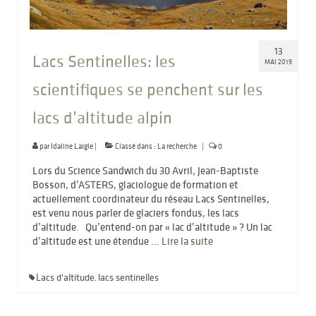
13
Lacs Sentinelles: les
MAI 2019
scientifiques se penchent sur les
lacs d’altitude alpin
par
Idaline Laigle
|
Classé dans :
La recherche
|
0
Lors du Science Sandwich du 30 Avril, Jean-Baptiste
Bosson, d’ASTERS, glaciologue de formation et
actuellement coordinateur du réseau Lacs Sentinelles,
est venu nous parler de glaciers fondus, les lacs
d’altitude. Qu’entend-on par « lac d’altitude » ? Un lac
d’altitude est une étendue …
Lire la suite­­
Lacs d'altitude
lacs sentinelles
,