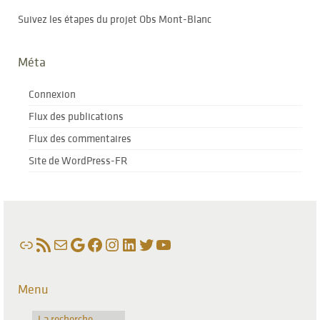
Suivez les étapes du projet Obs Mont-Blanc
Méta
Connexion
Flux des publications
Flux des commentaires
Site de WordPress-FR
Lien
Flux RSS
E-mail
Google
Facebook
Instagram
LinkedIn
Twitter
YouTube
Menu
La recherche