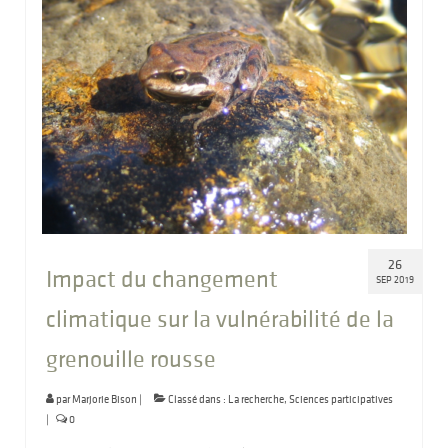
26
Impact du changement
SEP 2019
climatique sur la vulnérabilité de la
grenouille rousse
par
Marjorie Bison
|
Classé dans :
La recherche
,
Sciences participatives
|
0