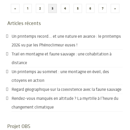
Pagination
«
1
2
3
4
5
6
7
»
des
Articles récents
publications
Un printemps record… et une nature en avance : le printemps
2026 vu par les Phénoclimeur·euses !
Trail en montagne et faune sauvage : une cohabitation à
distance
Un printemps au sommet : une montagne en éveil, des
citoyens en action
Regard géographique sur la coexistence avec la faune sauvage
Rendez-vous manqués en altitude ? La myrtille à l’heure du
changement climatique
Projet OBS