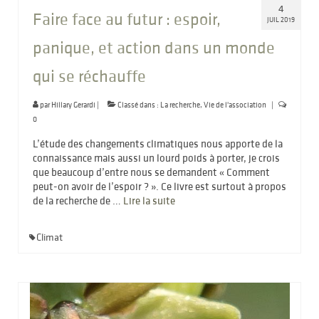
4
Faire face au futur : espoir,
JUIL 2019
panique, et action dans un monde
qui se réchauffe
par
Hillary Gerardi
|
Classé dans :
La recherche
,
Vie de l'association
|
0
L’étude des changements climatiques nous apporte de la
connaissance mais aussi un lourd poids à porter, je crois
que beaucoup d’entre nous se demandent « Comment
peut-on avoir de l’espoir ? ». Ce livre est surtout à propos
de la recherche de …
Lire la suite­­
Climat