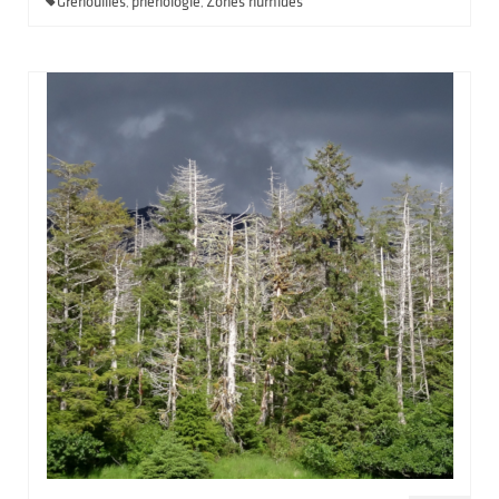
Grenouilles
phénologie
Zones humides
,
,