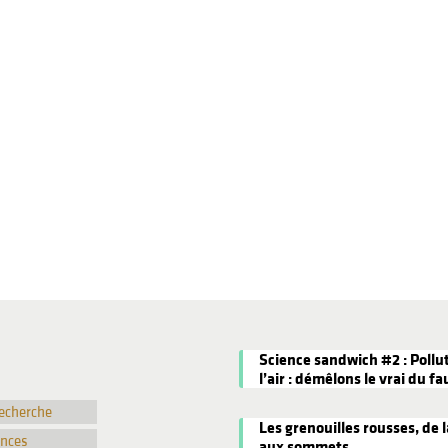
Science sandwich #2 : Pollu
l’air : démêlons le vrai du fa
recherche
Les grenouilles rousses, de l
ences
aux sommets.