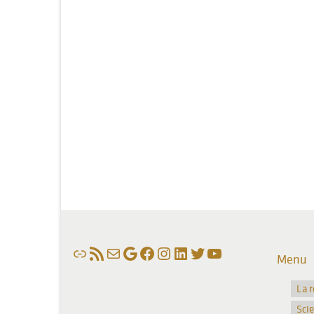
Lien
Flux RSS
E-mail
Google
Facebook
Instagram
LinkedIn
Twitter
YouTube
Menu
La 
Sci