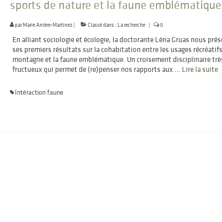
sports de nature et la faune emblématique
par
Marie Anière-Martinez
|
Classé dans :
La recherche
|
0
En alliant sociologie et écologie, la doctorante Léna Gruas nous pré
ses premiers résultats sur la cohabitation entre les usages récréatifs
montagne et la faune emblématique. Un croisement disciplinaire trè
fructueux qui permet de (re)penser nos rapports aux …
Lire la suite­­
Intéraction faune