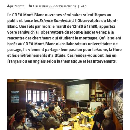
par
Meleze
|
Classé dans :
Vie de l'association
|
0
Le CREA Mont-Blanc ouvre ses séminaires scientifiques au
public et lance les
Science Sandwich
à l’Observatoire du Mont-
Blanc. Une fois par mois le mardi de 12h30 à 13h30, apportez
votre sandwich à l’Observatoire du Mont-Blanc et venez à la
rencontre des chercheurs qui étudient la montagne.
Qu’ils soient
basés au CREA Mont-Blanc ou collaborateurs universitaires de
passage, ils viennent partager leur passion pour la faune, la flore
et les environnements d’altitude.
Ces rendez-vous ont lieu en
français ou en anglais selon la thématique et les intervenants.