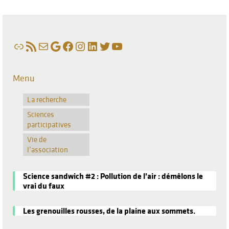
Lien
Flux RSS
E-mail
Google
Facebook
Instagram
LinkedIn
Twitter
YouTube
Menu
La recherche
Sciences
participatives
Vie de
l’association
Science sandwich #2 : Pollution de l’air : démêlons le
vrai du faux
Les grenouilles rousses, de la plaine aux sommets.