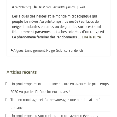
par
Noisetier
|
Classé dans :
Actualités passées
|
0
Les algues des neiges et le monde microscopique qui
peuple les névés Au printemps, les névés (surfaces de
neiges fondantes en amas ou de grandes surfaces) sont
fréquemment parsemés de taches colorées d’un rouge vif.
Ce phénomène familier des randonneurs …
Lire la suite­­
Algues
Enneigement
Neige
Science Sandwich
,
,
,
Articles récents
Un printemps record… et une nature en avance : le printemps
2026 vu par les Phénoclimeur·euses !
Trail en montagne et faune sauvage : une cohabitation à
distance
Un printemps au sommet : une montagne en éveil, des