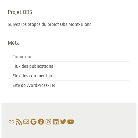
Projet OBS
Suivez les étapes du projet Obs Mont-Blanc
Méta
Connexion
Flux des publications
Flux des commentaires
Site de WordPress-FR
Lien
Flux RSS
E-mail
Google
Facebook
Instagram
LinkedIn
Twitter
YouTube