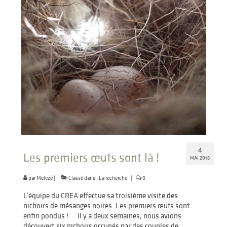
4
Les premiers œufs sont là !
MAI 2016
par
Meleze
|
Classé dans :
La recherche
|
0
L’équipe du CREA effectue sa troisième visite des
nichoirs de mésanges noires. Les premiers œufs sont
enfin pondus ! Il y a deux semaines, nous avions
découvert six nichoirs occupés par des couples de