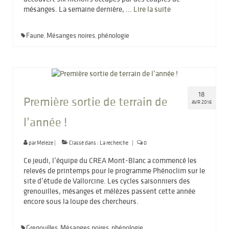
mésanges. La semaine dernière, …
Lire la suite­­
Faune
Mésanges noires
phénologie
,
,
18
Première sortie de terrain de
AVR 2016
l’année !
par
Meleze
|
Classé dans :
La recherche
|
0
Ce jeudi, l’équipe du CREA Mont-Blanc a commencé les
relevés de printemps pour le programme Phénoclim sur le
site d’étude de Vallorcine. Les cycles saisonniers des
grenouilles, mésanges et mélèzes passent cette année
encore sous la loupe des chercheurs.
Grenouilles
Mésanges noires
phénologie
,
,