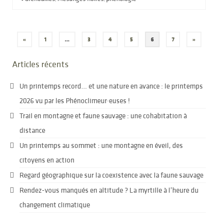
Pagination
«
1
…
3
4
5
6
7
»
des
Articles récents
publications
Un printemps record… et une nature en avance : le printemps
2026 vu par les Phénoclimeur·euses !
Trail en montagne et faune sauvage : une cohabitation à
distance
Un printemps au sommet : une montagne en éveil, des
citoyens en action
Regard géographique sur la coexistence avec la faune sauvage
Rendez-vous manqués en altitude ? La myrtille à l’heure du
changement climatique