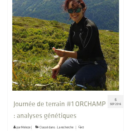
6
Journée de terrain #1 ORCHAMP
SEP 2016
: analyses génétiques
par
Meleze
|
Classé dans :
La recherche
|
0