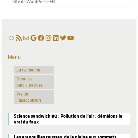
Site de WordPress-FR
Lien
Flux RSS
E-mail
Google
Facebook
Instagram
LinkedIn
Twitter
YouTube
Menu
La recherche
Sciences
participatives
Vie de
l’association
Science sandwich #2 : Pollution de l’air : démêlons le
vrai du faux
Les grenouilles rousses, de la plaine aux sommets.