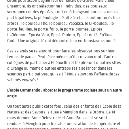
côtés pour accompagner leur démarche de citoyen-chercheur.
Ensemble, ils ont sélectionné 11 individus, des bouleaux
verruqueux et des épicéas, tout en échangeant sur les sciences
participatives, la phénologie… Suite à cela, ils ont nommés leur
arbres : le bouleau Thé, le bouleau Yapaksa, le Ci-bouleau, le
porte-feuilles, le porte-folio, le porte-plumes, Epicéà
LaRéunion, Epicéa-Yeur, Epicé-Pluloin, Epicé tout !, Ep’Ikea-
Gnüt. Une originalité qui démontre leur enthousiasme, non ?!
Ces salariés se relaieront pour faire les observations sur leur
temps de pause. Peut-être même qu’ils convaincront d’autres
collègues de participer à Phénoclim et inspireront d’autres sites
d’Orange ou même d’autres entreprises à se lancer dans les
sciences participatives, qui sait ? Nous suivrons l’affaire de ces
salariés engagés !
L’école Caminando : aborder le programme scolaire sous un autre
angle
Un tout autre public cette fois : celui des enfants de l’École de la
Nature et des Savoirs, située à Menglon dans la Drôme. Le 14
mars dernier, Anne Delestrade et Anne Brasselet se sont
rendues à Menglon pour installer une station de température et