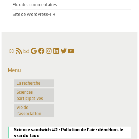
Flux des commentaires
Site de WordPress-FR
Lien
Flux RSS
E-mail
Google
Facebook
Instagram
LinkedIn
Twitter
YouTube
Menu
La recherche
Sciences
participatives
Vie de
l’association
Science sandwich #2 : Pollution de l’air : démêlons le
vrai du faux