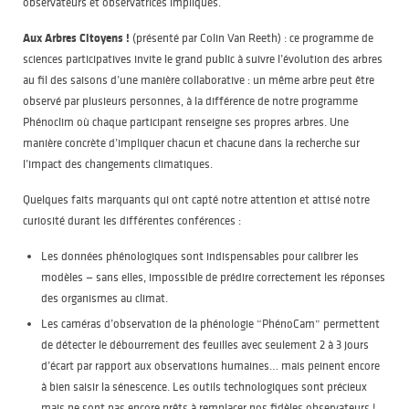
observateurs et observatrices impliqués.
Aux Arbres Citoyens !
(présenté par Colin Van Reeth) : ce programme de
sciences participatives invite le grand public à suivre l’évolution des arbres
au fil des saisons d’une manière collaborative : un même arbre peut être
observé par plusieurs personnes, à la différence de notre programme
Phénoclim où chaque participant renseigne ses propres arbres. Une
manière concrète d’impliquer chacun et chacune dans la recherche sur
l’impact des changements climatiques.
Quelques faits marquants qui ont capté notre attention et attisé notre
curiosité durant les différentes conférences :
Les données phénologiques sont indispensables pour calibrer les
modèles — sans elles, impossible de prédire correctement les réponses
des organismes au climat.
Les caméras d’observation de la phénologie “PhénoCam” permettent
de détecter le débourrement des feuilles avec seulement 2 à 3 jours
d’écart par rapport aux observations humaines… mais peinent encore
à bien saisir la sénescence. Les outils technologiques sont précieux
mais ne sont pas encore prêts à remplacer nos fidèles observateurs !