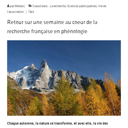
par
Meleze
|
Classé dans :
La recherche
,
Sciences participatives
,
Vie de
l'association
|
0
Retour sur une semaine au coeur de la
recherche française en phénologie
Chaque automne, la nature se transforme, et avec elle, la vie des