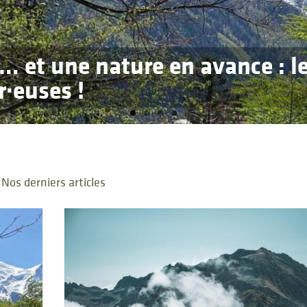
… et une nature en avance : l
met : une montagne en éveil,
·euses !
 faune sauvage : une cohabita
 sur la coexistence avec la f
Nos derniers articles