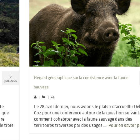
6
Regard géographique sur la coexistence avec la faune
JUIL 2026
sauvage
|
|
te
Le 28 avril dernier, nous avions le plaisir d’accueillir D
n que
Coz pour une conférence autour de la question suivante
ore
comment cohabiter avec la faune sauvage dans des
e trois
territoires traversés par des usages,...
Pour en savoir p