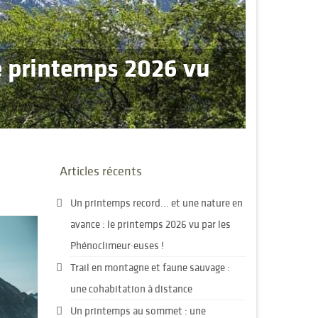
e printemps 2026 vu
 des citoyens en
tion à distance
aune sauvage
Articles récents
Un printemps record… et une nature en
avance : le printemps 2026 vu par les
Phénoclimeur·euses !
Trail en montagne et faune sauvage :
une cohabitation à distance
Un printemps au sommet : une