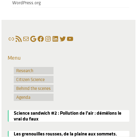
WordPress.org
Link
RSS Feed
Mail
Google
Facebook
Instagram
LinkedIn
Twitter
YouTube
Menu
Research
Citizen Science
Behind the scenes
Agenda
Science sandwich #2 : Pollution de l’air : démêlons le
vrai du faux
Les grenouilles rousses, de la plaine aux sommets.