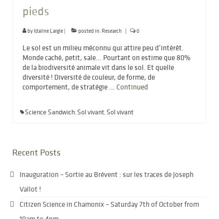
pieds
by
Idaline Laigle
|
posted in:
Research
|
0
Le sol est un milieu méconnu qui attire peu d’intérêt.
Monde caché, petit, sale… Pourtant on estime que 80%
de la biodiversité animale vit dans le sol. Et quelle
diversité ! Diversité de couleur, de forme, de
comportement, de stratégie …
Continued
Science Sandwich
Sol vivant
Sol vivant
,
,
Recent Posts
Inauguration – Sortie au Brévent : sur les traces de Joseph
Vallot !
Citizen Science in Chamonix – Saturday 7th of October from
10am to 4pm